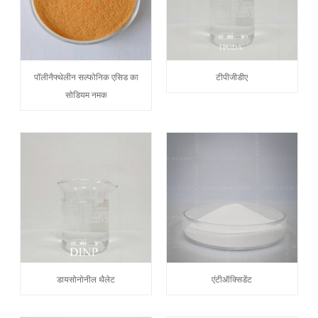
पॉलीनैफ्थेलीन सल्फोनिक एसिड का
टीपीजीडीए
सोडियम नमक
डायसोनोनील थैलेट
एंटीऑक्सिडेंट