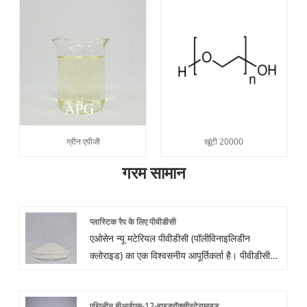
ग्रीन एपीजी
खूंटी 20000
गरम सामान
प्लास्टिक रैप के लिए पीवीडीसी
एओसेन न्यू मटेरियल पीवीडीसी (पॉलीविनाइलिडीन
क्लोराइड) का एक विश्वसनीय आपूर्तिकर्ता है। पीवीडीसी
वीडीसी और अन्य मोनोमर्स से पॉलिमराइज्ड सिंथेटिक
कॉपोलीमर है। इसमें उच्च चमक और ऑक्सीजन, गंध और
एथिलीन बीआईएस-12-हाइड्रॉक्सीस्टेरामाइड
जल वाष्प के लिए उत्कृष्ट अवरोधक गुण हैं। ग्राहकों से