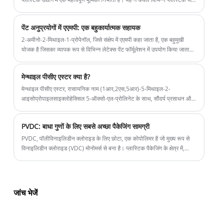
पॉलीविनाइल क्लोराइड, विनाइल क्लोराइड कॉपोलिमर, नाइट्रोसेल्यूलोज, एथिल
सेल्यूलोज और पॉलीमिथाइल मेथैक्रिलेट के लिए उपयुक्त है, बल्कि प्लास्टिक के
पेंट अनुप्रयोगों में एएमपी: एक बहुकार्यात्मक सहायक
लचीलेपन और प्रक्रियात्मकता को बढ़ाने में भी उत्कृष्ट है।
2-अमीनो-2-मिथाइल-1-प्रोपेनॉल, जिसे संक्षेप में एएमपी कहा जाता है, एक बहुमुखी
योजक है जिसका व्यापक रूप से विभिन्न लेटेक्स पेंट फॉर्मूलेशन में उपयोग किया जाता
है। इसकी बहुआयामी कार्यक्षमता पेंट के समग्र प्रदर्शन और गुणों को बढ़ाती है, जिससे
यह पेंट उद्योग में एक अनिवार्य घटक बन जाता है।
मेन्थाइल पीसीए एस्टर क्या है?
मेन्थाइल पीसीए एस्टर, रासायनिक नाम (1आर,2एस,5आर)-5-मिथाइल-2-
आइसोप्रोपाइलसाइक्लोहेक्सिल 5-ऑक्सो-एल-प्रोलिनेट के साथ, सौंदर्य प्रसाधन और
व्यक्तिगत देखभाल उत्पादों में व्यापक रूप से उपयोग किया जाने वाला एक महत्वपूर्ण
रासायनिक कच्चा माल है। मेन्थाइल पीसीए एस्टर मुख्य रूप से लेबियाटा पौधों के हवाई
PVDC: बाधा गुणों के लिए सबसे अच्छा पैकेजिंग सामग्री
भागों (तने, शाखाएं, पत्तियां और पुष्पक्रम) से प्राप्त होता है, जैसे मेंथा हैप्लोकैलिक्स,
जिसे आमतौर पर पेपरमिंट के रूप में जाना जाता है। यह पुदीने की हल्की सुगंध के साथ
PVDC, पॉलीविनाइलिडीन क्लोराइड के लिए छोटा, एक कोपोलिमर है जो मुख्य रूप से
हल्के पीले पारदर्शी तरल के रूप में दिखाई देता है।
विनाइलिडीन क्लोराइड (VDC) मोनोमर्स से बना है। प्लास्टिक पैकेजिंग के क्षेत्र में,
PVDC ने PVDC के उत्कृष्ट भौतिक और रासायनिक गुणों के लिए ध्यान आकर्षित किया
है।
जांच भेजें