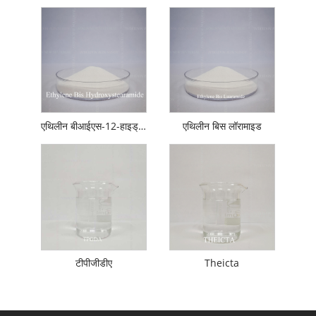
एथिलीन बीआईएस-12-हाइड्रॉक्सीस्टेरामाइड
एथिलीन बिस लॉरामाइड
टीपीजीडीए
Theicta