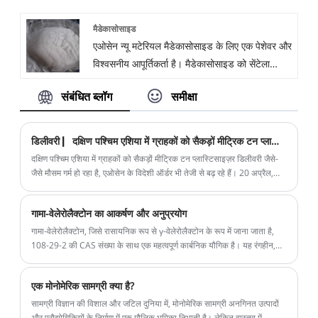
थर्मल स्थिरता और रासायनिक स्थिरता, उच्च क्वथनांक और
विभिन्न शुद्धता वाला बीटा कैरियोफिलीन प्रदान करता है।
सामग्री ग्राहक को उच्च गुणवत्ता और उचित मूल्य
मैडेकासोसाइड
उत्कृष्ट गर्मी प्रतिरोध के कारण कई क्षेत्रों में व्यापक रूप से
यदि आप हमारे बीटा कैरियोफिलीन में रुचि रखते हैं, तो
टीपीजीडीए प्रदान करती है। नमूने के लिए बेझिझक हमसे
एओसेन न्यू मटेरियल मैडेकासोसाइड के लिए एक पेशेवर और
किया गया है। विशेष रूप से, इसका उच्च क्वथनांक और
नमूने के लिए बेझिझक हमसे संपर्क करें!
संपर्क करें!
विश्वसनीय आपूर्तिकर्ता है। मैडेकासोसाइड को सेंटेला
ताप प्रतिरोध गुण इसे सिलिकॉन वेफर की लिथोग्राफी
एशियाटिका से निकाला जाता है, जिसमें अमीनो एसिड,
प्रक्रिया में एक आदर्श प्रतिरोध स्ट्रिपिंग एजेंट बनाते हैं।
संबंधित ब्लॉग
समीक्षा
फ्लेवोनोइड्स, ट्राइटरपेन और अन्य मुख्य सक्रिय तत्व
एओसेन ग्राहकों को अच्छी गुणवत्ता और उचित मूल्य के साथ
होते हैं। उनमें से, मैडेकासोसाइड सबसे प्रचुर मात्रा में
डीएमआई प्रदान करता है, नमूने के लिए बेझिझक हमसे
पेंटासाइक्लिक ट्राइटरपेनॉइड यौगिक है। मैडेकासोसाइड
संपर्क करें!
डिलीवरी ▏दक्षिण पश्चिम एशिया में ग्राहकों को सैकड़ों मीट्रिक टन प्लास्टिसाइज़र डिलीवरी
सेंटेला एशियाटिका ट्राइटरपेनॉइड परिवार में सबसे अधिक
दक्षिण पश्चिम एशिया में ग्राहकों को सैकड़ों मीट्रिक टन प्लास्टिसाइज़र डिलीवरी जैसे-
प्रतिनिधि सक्रिय ग्लाइकोसाइड है। एओसेन ग्राहकों को
जैसे मौसम गर्म हो रहा है, एओसेन के विदेशी ऑर्डर भी तेजी से बढ़ रहे हैं। 20 अप्रैल,
148 टन प्लास्टिसाइज़र (डीओए/डीओटीपी/ईएसबीओ) को सहमति के अनुसार बोर्ड पर
उच्च गुणवत्ता वाला मैडेकासोसाइड प्रदान करता है, यदि
भेज दिया गया है।
आप मैडेकासोसाइड की तलाश में हैं, तो नमूने के लिए
गामा-वेलेरोलैक्टोन का आकर्षण और अनुप्रयोग
बेझिझक हमसे संपर्क करें!
गामा-वेलेरोलैक्टोन, जिसे रासायनिक रूप से γ-वेलेरोलैक्टोन के रूप में जाना जाता है,
108-29-2 की CAS संख्या के साथ एक महत्वपूर्ण कार्बनिक यौगिक है। यह रंगहीन,
मुक्त बहने वाला तरल एक विशिष्ट वैनिलिन और नारियल की सुगंध का दावा करता है,
जिसका कई उद्योगों में व्यापक अनुप्रयोग होता है।
एक मोनोमेरिक सामग्री क्या है?
सामग्री विज्ञान की विशाल और जटिल दुनिया में, मोनोमेरिक सामग्री अनगिनत उत्पादों
और प्रौद्योगिकियों के निर्माण में एक मौलिक भूमिका निभाती है। लेकिन वास्तव में