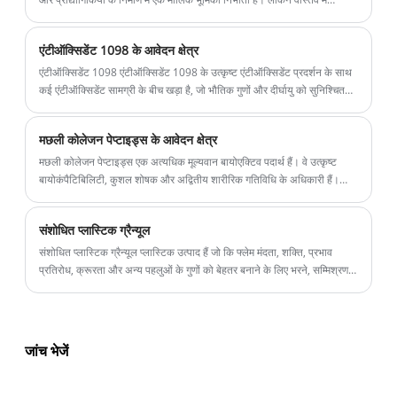
मोनोमेरिक सामग्री क्या है, और वे इतने महत्वपूर्ण क्यों हैं?
एंटीऑक्सिडेंट 1098 के आवेदन क्षेत्र
एंटीऑक्सिडेंट 1098 एंटीऑक्सिडेंट 1098 के उत्कृष्ट एंटीऑक्सिडेंट प्रदर्शन के साथ
कई एंटीऑक्सिडेंट सामग्री के बीच खड़ा है, जो भौतिक गुणों और दीर्घायु को सुनिश्चित
करने के लिए एक महत्वपूर्ण योजक बन जाता है!
मछली कोलेजन पेप्टाइड्स के आवेदन क्षेत्र
मछली कोलेजन पेप्टाइड्स एक अत्यधिक मूल्यवान बायोएक्टिव पदार्थ हैं। वे उत्कृष्ट
बायोकंपैटिबिलिटी, कुशल शोषक और अद्वितीय शारीरिक गतिविधि के अधिकारी हैं।
उनके अद्वितीय गुणों के लिए धन्यवाद, मछली कोलेजन पेप्टाइड्स ने विभिन्न क्षेत्रों में
महत्वपूर्ण अनुप्रयोग मूल्य दिखाया है।
संशोधित प्लास्टिक ग्रैन्यूल
संशोधित प्लास्टिक ग्रैन्यूल प्लास्टिक उत्पाद हैं जो कि फ्लेम मंदता, शक्ति, प्रभाव
प्रतिरोध, क्रूरता और अन्य पहलुओं के गुणों को बेहतर बनाने के लिए भरने, सम्मिश्रण,
सुदृढ़ीकरण और अन्य तरीकों से सामान्य-उद्देश्य प्लास्टिक और इंजीनियरिंग प्लास्टिक के
आधार पर संसाधित और संशोधित किए जाते हैं।
जांच भेजें