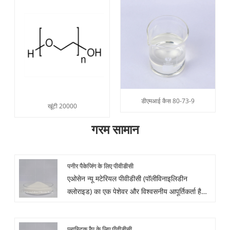
डीएमआई कैस 80-73-9
खूंटी 20000
गरम सामान
पनीर पैकेजिंग के लिए पीवीडीसी
एओसेन न्यू मटेरियल पीवीडीसी (पॉलीविनाइलिडीन
क्लोराइड) का एक पेशेवर और विश्वसनीय आपूर्तिकर्ता है।
पीवीडीसी वीडीसी और अन्य मोनोमर्स से पॉलिमराइज्ड
सिंथेटिक कॉपोलीमर है। इसमें उच्च चमक और ऑक्सीजन,
प्लास्टिक रैप के लिए पीवीडीसी
गंध और जल वाष्प के लिए उत्कृष्ट अवरोधक गुण हैं।