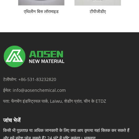
एथिलीन बिस लॉरामाइड
टीपीजीडीए
टेलीफोन:
+86-531-83232820
ईमेल:
info@aosenchemical.com
पता:
फेंगचेंग इंडस्ट्रियल पार्क, Laiwu, शेडोंग प्रांत, चीन के ETDZ
जांच भेजें
किसी भी पूछताछ या अधिक जानकारी के लिए क्या आप कृपया यहां क्लिक कर सकते हैं
और हमें संदेश छोड़ सकते हैं? 24 घंटे में पुष्टि करूंगा। धन्यवाद