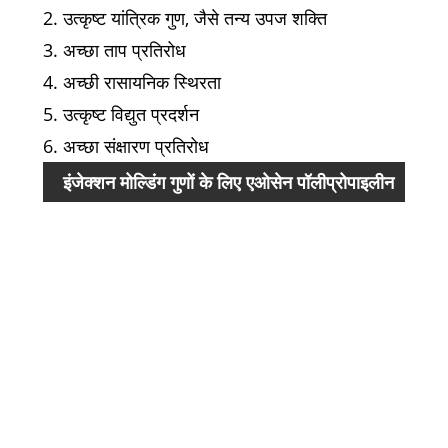
2. उत्कृष्ट यांत्रिक गुण, जैसे तन्य उपज शक्ति
3. अच्छा ताप प्रतिरोध
4. अच्छी रासायनिक स्थिरता
5. उत्कृष्ट विद्युत प्रदर्शन
6. अच्छा संक्षारण प्रतिरोध
इंजेक्शन मोल्डिंग गुणों के लिए एओसेन पॉलीप्रोपाइलीन
वस्तु
होमोपॉलीमर
एमए
आइसो
सूचक
राख,
सतह
एमपी