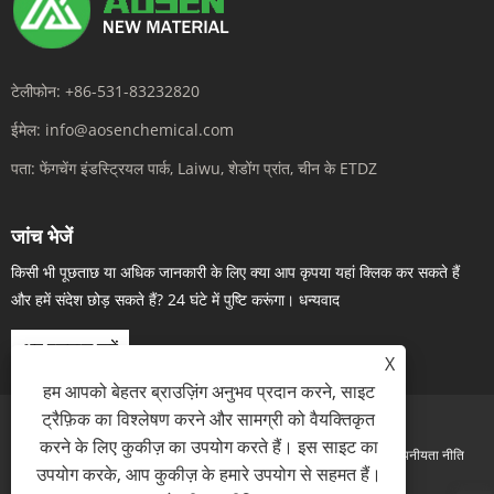
टेलीफोन:
+86-531-83232820
ईमेल:
info@aosenchemical.com
पता:
फेंगचेंग इंडस्ट्रियल पार्क, Laiwu, शेडोंग प्रांत, चीन के ETDZ
जांच भेजें
किसी भी पूछताछ या अधिक जानकारी के लिए क्या आप कृपया यहां क्लिक कर सकते हैं
और हमें संदेश छोड़ सकते हैं? 24 घंटे में पुष्टि करूंगा। धन्यवाद
अब पूछताछ करें
X
हम आपको बेहतर ब्राउज़िंग अनुभव प्रदान करने, साइट
ट्रैफ़िक का विश्लेषण करने और सामग्री को वैयक्तिकृत
करने के लिए कुकीज़ का उपयोग करते हैं। इस साइट का
Links
Sitemap
RSS
XML
गोपनीयता नीति
उपयोग करके, आप कुकीज़ के हमारे उपयोग से सहमत हैं।