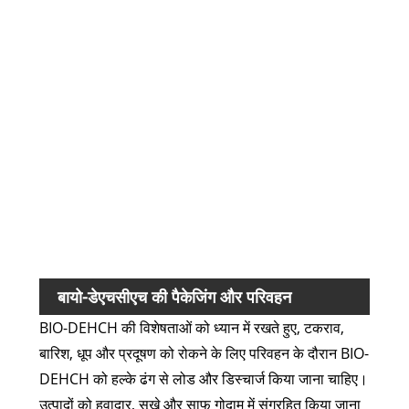
प्लास
दक्षता
यांत्र
विशेषत
पर्याव
अनुकू
वर्षा प
कुल म
लागत-
प्रभा
बायो-डेएचसीएच की पैकेजिंग और परिवहन
BIO-DEHCH की विशेषताओं को ध्यान में रखते हुए, टकराव,
बारिश, धूप और प्रदूषण को रोकने के लिए परिवहन के दौरान BIO-
DEHCH को हल्के ढंग से लोड और डिस्चार्ज किया जाना चाहिए।
उत्पादों को हवादार, सूखे और साफ गोदाम में संग्रहित किया जाना