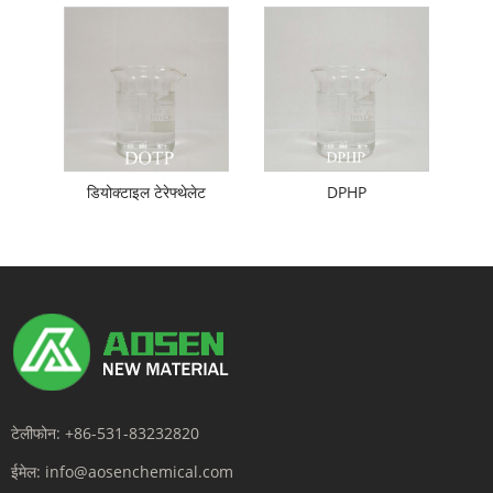
डियोक्टाइल टेरेफ्थेलेट
DPHP
टेलीफोन:
+86-531-83232820
ईमेल:
info@aosenchemical.com