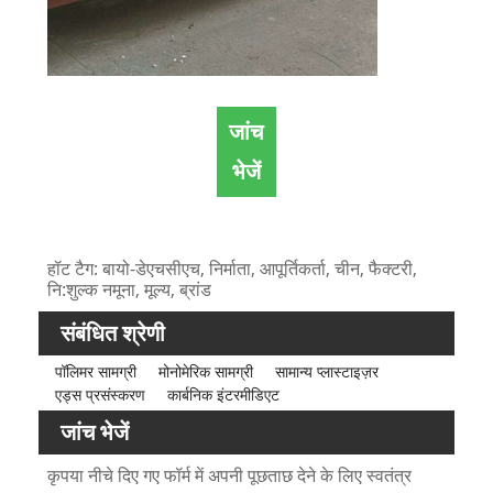
जांच
भेजें
हॉट टैग: बायो-डेएचसीएच, निर्माता, आपूर्तिकर्ता, चीन, फैक्टरी,
नि:शुल्क नमूना, मूल्य, ब्रांड
संबंधित श्रेणी
पॉलिमर सामग्री
मोनोमेरिक सामग्री
सामान्य प्लास्टाइज़र
एड्स प्रसंस्करण
कार्बनिक इंटरमीडिएट
जांच भेजें
कृपया नीचे दिए गए फॉर्म में अपनी पूछताछ देने के लिए स्वतंत्र